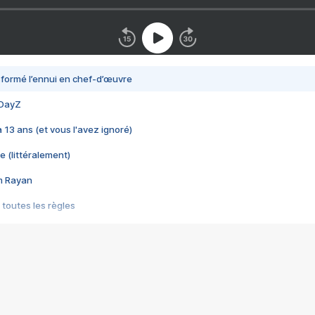
nsformé l’ennui en chef-d’œuvre
 DayZ
 a 13 ans (et vous l'avez ignoré)
e (littéralement)
im Rayan
 toutes les règles
s les jeux vidéo
us choquant de Rockstar ? - Le scandale BULLY
e plus moche de Steam
du RÊVE tourne au CAUCHEMAR