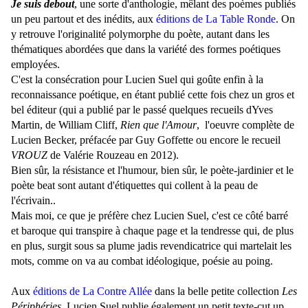
Je suis debo
ut
, une sorte d'anthologie, mêlant des poèmes publiés
un peu partout et des inédits, aux
éditions de La Table Ronde
. On
y retrouve l'originalité polymorphe du poète, autant dans les
thématiques abordées que dans la variété des formes poétiques
employées.
C'est la consécration pour Lucien Suel qui goûte enfin à la
reconnaissance poétique, en étant publié cette fois chez un gros et
bel éditeur (qui a publié par le passé quelques recueils dYves
Martin, de William Cliff,
Rien que l'Amour
, l'oeuvre complète de
Lucien Becker, préfacée par Guy Goffette ou encore le recueil
VROUZ
de Valérie Rouzeau en 2012).
Bien sûr, la résistance et l'humour, bien sûr, le poète-jardinier et le
poète beat sont autant d'étiquettes qui collent à la peau de
l'écrivain..
Mais moi, ce que je préfère chez Lucien Suel, c'est ce côté barré
et baroque qui transpire à chaque page et la tendresse qui, de plus
en plus, surgit sous sa plume jadis revendicatrice qui martelait les
mots, comme on va au combat idéologique, poésie au poing.
Aux
éditions de La Contre Allée
dans la belle petite collection
Les
Périphéries
, Lucien Suel publie également un petit texte-cut up