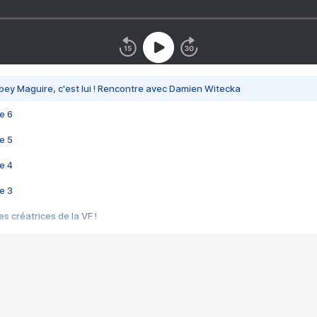
bey Maguire, c'est lui ! Rencontre avec Damien Witecka
e 6
e 5
e 4
e 3
s créatrices de la VF !
e 2
e 1
e Mektoub My Love arrive enfin ! Rencontre avec Shaïn Boumedine et Sal