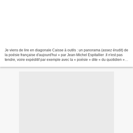
Je viens de lire en diagonale Caisse à outils : un panorama (assez érudit) de
la poésie française d'aujourd'hui » par Jean-Michel Espitallier .Il n'est pas
tendre, voire expéditif par exemple avec la « poésie » dite « du quotidien »
ou « du vécu », mais...