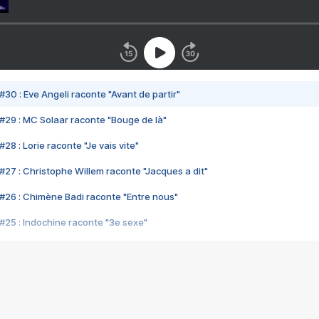
#30 : Eve Angeli raconte "Avant de partir"
#29 : MC Solaar raconte "Bouge de là"
28 : Lorie raconte "Je vais vite"
#27 : Christophe Willem raconte "Jacques a dit"
#26 : Chimène Badi raconte "Entre nous"
#25 : Indochine raconte "3e sexe"
#24 : Zaho raconte "C'est chelou"
#23 : Patrick Bruel raconte "Au café des délices"
#22 : Kyo raconte "Le chemin"